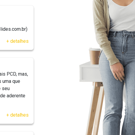
ides.com.br)
+ detalhes
ais PCD, mas,
as uma que
e seu
ade aderente
+ detalhes