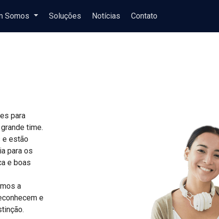
m Somos
Soluções
Notícias
Contato
res para
 grande time.
 e estão
ia para os
ca e boas
tamos a
reconhecem e
tinção.