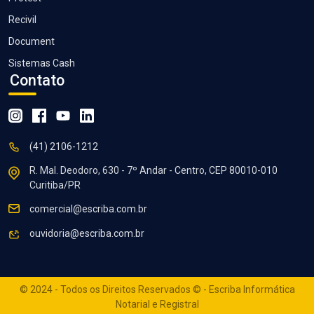
Recivil
Document
Sistemas Cash
Contato
instagram
facebook
youtube
linkedin
(41) 2106-1212
R. Mal. Deodoro, 630 - 7º Andar - Centro, CEP 80010-010
Curitiba/PR
comercial@escriba.com.br
ouvidoria@escriba.com.br
© 2024 - Todos os Direitos Reservados © - Escriba Informática
Notarial e Registral